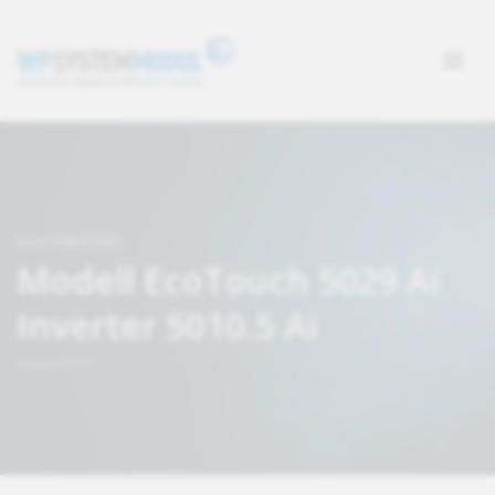
SUCHMASKE
Modell EcoTouch 5029 Ai
Inverter 5010.5 Ai