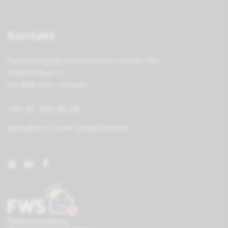
Kontakt
Fachvereinigung Wärmepumpen Schweiz FWS
Steinerstrasse 37
CH-3006 Bern / Schweiz
+41 31 343 30 24
wpsm@fws.ch
oder
Kontaktformular