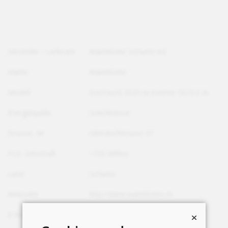
Hersteller / Lieferant
Waterkotte Schweiz AG
Marke
Waterkotte
Modell
EcoTouch 5029 Ai Inverter 5010.5 Ai
Energiequelle
Sole/Wasser
Strasse, Nr.
Oberdorfstrasse 37
PLZ, Ortschaft
1735 Giffers
Land
Schweiz
Webseite
http://www.waterkotte.ch
E-Mail
info@waterkotte.ch