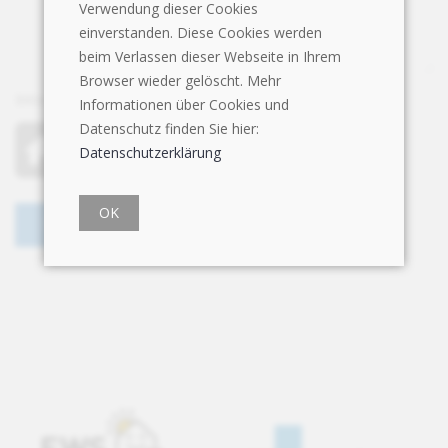
Verwendung dieser Cookies
einverstanden. Diese Cookies werden
beim Verlassen dieser Webseite in Ihrem
Browser wieder gelöscht. Mehr
Bitte klicken Sie auf folgendes Symbol:
Stern
Informationen über Cookies und
Datenschutz finden Sie hier:
Datenschutzerklärung
OK
Senden
Angaben löschen