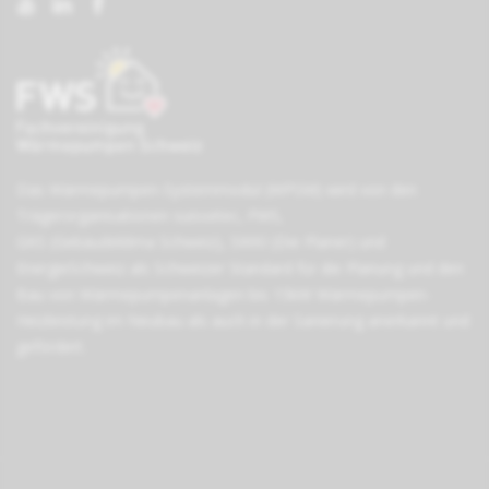
Das Wärmepumpen-Systemmodul (WPSM) wird von den
Träger­organisationen
suissetec
,
FWS
,
GKS (Gebäudeklima Schweiz)
,
SWKI (Die Planer)
und
EnergieSchweiz
als Schweizer Standard für die Planung und den
Bau von Wärmepumpen­anlagen bis 15kW Wärmepumpen-
Heizleistung im Neubau als auch in der Sanierung anerkannt und
gefördert.