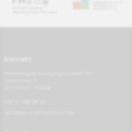
Kontakt
Fachvereinigung Wärmepumpen Schweiz FWS
Steinerstrasse 37
CH-3006 Bern / Schweiz
+41 31 343 30 24
wpsm@fws.ch
oder
Kontaktformular