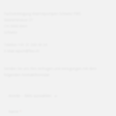
Fachvereinigung Wärmepumpen Schweiz FWS
Steinerstrasse 37
CH-3006 Bern
Schweiz
Telefon +41 31 343 30 24
E-Mail
wpsm@fws.ch
Senden Sie uns Ihre Anfragen und Anregungen mit dem
folgenden Kontaktformular:
Anrede
– Bitte auswählen
Name