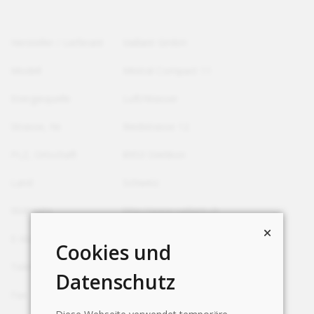
Hersteller / Lieferant
Vaillant GmbH
Modell
Mistral Compact 11
Energiequelle
Luft/Wasser
Strasse, Nr.
Riedstrasse 12
PLZ, Ortschaft
8953 Dietikon
Land
Schweiz
Webseite
http://www.vaillant.ch
E-Mail
info@vaillant.ch
Cookies und
Telefon
+41 44 744 29 29
Datenschutz
Fax
+41 44 744 29 28