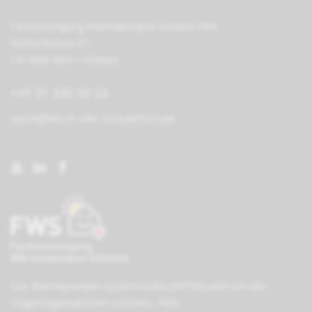
Fachvereinigung Wärmepumpen Schweiz FWS
Steinerstrasse 37
CH-3006 Bern / Schweiz
+41 31 343 30 24
wpsm@fws.ch
oder
Kontaktformular
Das Wärmepumpen-Systemmodul (WPSM) wird von den
Träger­organisationen
suissetec
,
FWS
,