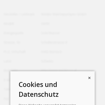
Hersteller / Lieferant
Weider Wärmepumpen GmbH
Modell
SW90
Energiequelle
Sole/Wasser
Strasse, Nr.
Schüllenstrasse 8
PLZ, Ortschaft
9442 Berneck
Land
Schweiz
Webseite
http://www.weider.co.at
E-Mail
office@weider.co.at
Cookies und
Telefon
+41 71 740 92 70
Datenschutz
Fax
+41 71 744 88 58