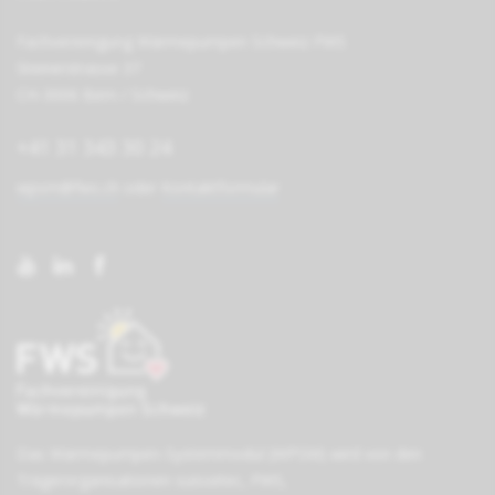
Fachvereinigung Wärmepumpen Schweiz FWS
Steinerstrasse 37
CH-3006 Bern / Schweiz
+41 31 343 30 24
wpsm@fws.ch
oder
Kontaktformular
Das Wärmepumpen-Systemmodul (WPSM) wird von den
Träger­organisationen
suissetec
,
FWS
,