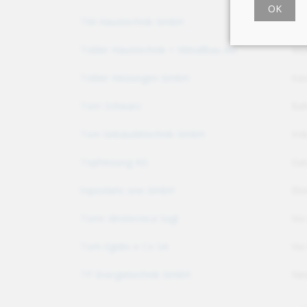
OK
TM-Haustechnik GmbH
Sch
Tobler Haustechnik + Metallbau AG
Müh
Tobler Heizungen GmbH
Käs
Tom Schwarz
Bah
Toni Gebäudetechnik GmbH
Ind
Topheizung AG
Gai
topsolaris one GmbH
Ebe
Torre Idrotecnica Sagl
Via
Torti Egidio e Co SA
Via
TP Energietechnik GmbH
Nie