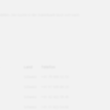
ellen. Die Suche in der Datenbank lässt sich nach
Land
Telefon
Schweiz
+41 79 906 52 53
Schweiz
+41 91 930 66 23
Schweiz
+41 32 422 39 45
Schweiz
+41 31 822 04 66