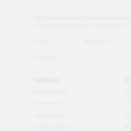
Hier finden Sie eine Übersicht der Anbieter und H
Hersteller, Energiequelle und Textsuche steuern.
Kanton
Textsuche
Installateur
Str
Thermofrost Sàrl
Rou
Thermonova SA
Via
Thermosan Sàrl
Rou
Thermosolution AG
Alp