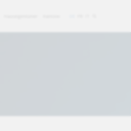
Hauseigentümer
Kantone
DE
FR
IT