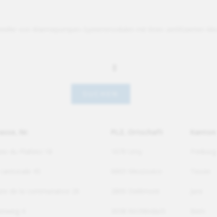
ersteller von Wärmepumpen-Systemmodulen mit ihren zertifizierten Mod
asse, Nr.
PLZ, Ortschaft
Kanton
te du Plattiez 18
1670 Ursy
Freiburg
 cantonale 45
6805 Mezzovico
Tessin
te de la communance 26
2800 Delémont
Jura
enweg 4
3038 Kirchlindach
Bern