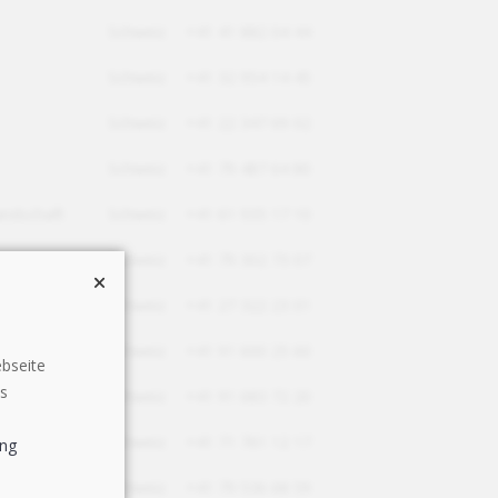
Schweiz
+41 41 882 04 44
Schweiz
+41 32 954 14 45
Schweiz
+41 22 347 69 02
Schweiz
+41 79 487 64 80
andschaft
Schweiz
+41 61 935 17 10
Schweiz
+41 79 302 73 07
Schweiz
+41 27 322 23 01
Schweiz
+41 91 600 25 60
bseite
es
Schweiz
+41 91 683 72 20
n
Schweiz
+41 71 761 12 17
ung
Schweiz
+41 79 536 68 59