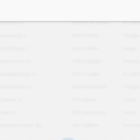
achenweidstrasse 32
6030 Ebikon
Luzern
lestrasse 3
9656 Alt St. Johann
St. Galle
ereistrasse 4
9306 Freidorf
Thurgau
nhofstrasse 7
5322 Koblenz
Aargau
ustriestrasse 34
3186 Düdingen
Freiburg
serwaldstrasse 16
9015 S. Gallen
St. Galle
rswilerstrasse 2
9220 Bischofszell
Thurgau
 Chiasso 19
6710 Biasca
Tessin
 Valera 4
6852 Genestrerio
Tessin
derämterstrasse 78e
4657 Dulliken
Solothu