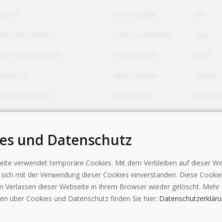
ang 16
6472 Erstfeld
Uri
min des Barres 7
2345 Les Breuleux
Jura
 de Contamines 29
1209 Genève
Genf
 Poma 31
6832 Seseglio
Tessin
mmerstrasse 26
4410 Liestal
Basel-L
 Luserte 4
6572 Quartino
Tessin
es und Datenschutz
te de la Drague 17
1950 Sion
Wallis
 della Posta 15
6934 Bioggio
Tessin
ite verwendet temporäre Cookies. Mit dem Verbleiben auf dieser We
e sich mit der Verwendung dieser Cookies einverstanden. Diese Cooki
 Soldini 31
6830 Chiasso
Tessin
 Verlassen dieser Webseite in Ihrem Browser wieder gelöscht. Mehr
instrasse 7b
9462 Montlingen
St. Galle
en über Cookies und Datenschutz finden Sie hier:
Datenschutzerklär
 can. R. Induni 6
6833 Vacallo
Tessin