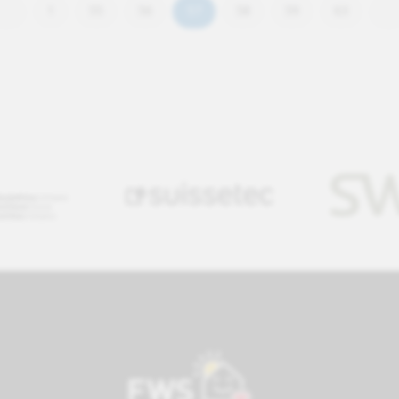
1
55
56
57
58
59
63