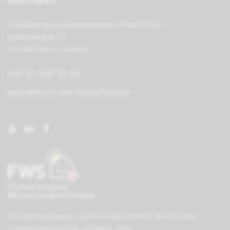
Fachvereinigung Wärmepumpen Schweiz FWS
Steinerstrasse 37
CH-3006 Bern / Schweiz
+41 31 343 30 24
wpsm@fws.ch
oder
Kontaktformular
Das Wärmepumpen-Systemmodul (WPSM) wird von den
Träger­organisationen
suissetec
,
FWS
,