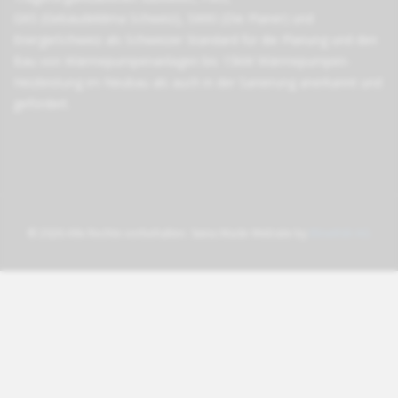
GKS (Gebäudeklima Schweiz)
,
SWKI (Die Planer)
und
EnergieSchweiz
als Schweizer Standard für die Planung und den
Bau von Wärmepumpen­anlagen bis 15kW Wärmepumpen-
Heizleistung im Neubau als auch in der Sanierung anerkannt und
gefördert.
© 2026 Alle Rechte vorbehalten. Swiss Made Website by
Blowfish AG