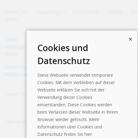
CAiFM-TEC
Hasenberg 13
3210 Kerzers
Freiburg
Sch
GmbH
Calore
AMP-Strasse 11
9552
St. Gallen
Sch
Cookies und
Heizungen
A
Bronschhofen
GmbH
Datenschutz
Camponovo
Via Roncaccio 9
6802 Rivera
Tessin
Sch
Sanitari Sagl
Diese Webseite verwendet temporäre
Cookies. Mit dem Verbleiben auf dieser
Webseite erklären Sie sich mit der
Caotec SA
La Pergola 241
7743 Brusio
Graubünden
Sch
Verwendung dieser Cookies
einverstanden. Diese Cookies werden
beim Verlassen dieser Webseite in Ihrem
Browser wieder gelöscht. Mehr
Cap Energie SA
Avenue
1227 Carouge
Genf
Sch
Informationen über Cookies und
Industrielle 14
Datenschutz finden Sie hier: