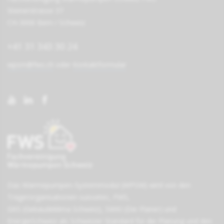
Steinerstrasse 37
CH-3006 Bern / Schweiz
+41 31 343 30 24
wpsm@fws.ch
oder
Kontaktformular
Das Wärmepumpen-Systemmodul (WPSM) wird von den
Träger­organisationen
suissetec
,
FWS
,
GKS (Gebäudeklima Schweiz)
,
SWKI (Die Planer)
und
EnergieSchweiz
als Schweizer Standard für die Planung und den