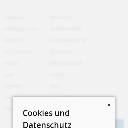
Installateur
Wieland TB
Kontaktperson(en)
Manfred Wieland
Strasse, Nr.
St. Jakobstrasse 38
PLZ, Ortschaft
4147 Aesch
Kanton
Basel-Landschaft
Land
Schweiz
Webseite
http://---
E-Mail
wielandtb@bluewin.ch
Telefon
+41 78 795 88 55
Cookies und
Datenschutz