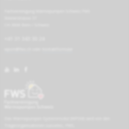
Fachvereinigung Wärmepumpen Schweiz FWS
Steinerstrasse 37
CH-3006 Bern / Schweiz
+41 31 343 30 24
wpsm@fws.ch
oder
Kontaktformular
Das Wärmepumpen-Systemmodul (WPSM) wird von den
Träger­organisationen
suissetec
,
FWS
,