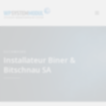
SUCHMASKE
Installateur Biner &
Bitschnau SA