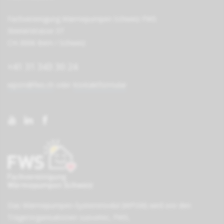
Fachvereinigung Wärmepumpen Schweiz FWS
Steinerstrasse 37
CH-3006 Bern / Schweiz
+41 31 343 30 24
wpsm@fws.ch
oder
Kontaktformular
Das Wärmepumpen-Systemmodul (WPSM) wird von den
Träger­organisationen
suissetec
,
FWS
,