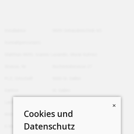
Installateur
Wirth Gebäudetechnik AG
Kontaktperson(en)
Matthias Wirth, Ioannis Lazaridis, Murat Kulmez
Strasse, Nr.
Buchentalstrasse 27
PLZ, Ortschaft
9000 St. Gallen
Kanton
St. Gallen
Land
Schweiz
Cookies und
Webseite
http://www.wirth-gbt.ch
Datenschutz
E-Mail
matthias@wirth-gbt.ch