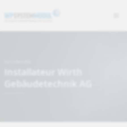
SUCHMASKE
Installateur Wirth
Gebäudetechnik AG