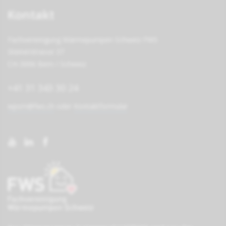
Kontakt
Fachvereinigung Wärmepumpen Schweiz FWS
Steinerstrasse 37
CH-3006 Bern / Schweiz
+41 31 343 30 24
wpsm@fws.ch
oder
Kontaktformular