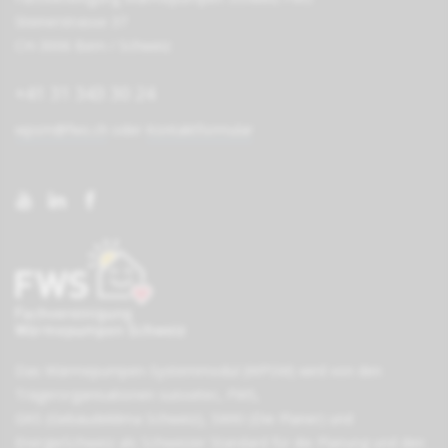
Steinerstrasse 37
CH-3006 Bern / Schweiz
+41 31 343 30 24
wpsm@fws.ch
oder
Kontaktformular
Das Wärmepumpen-Systemmodul (WPSM) wird von den
Träger­organisationen
suissetec
,
FWS
,
GKS (Gebäudeklima Schweiz)
,
SWKI (Die Planer)
und
EnergieSchweiz
als Schweizer Standard für die Planung und den