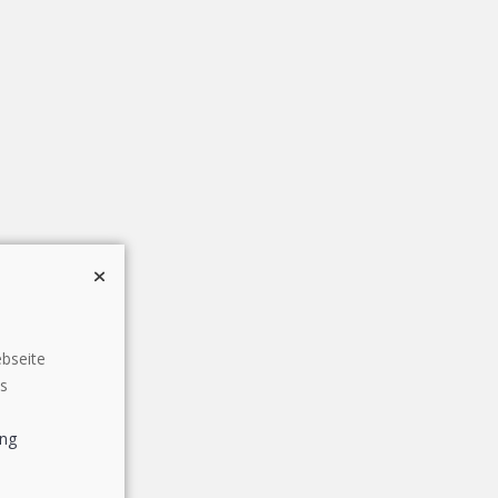
bseite
es
ung