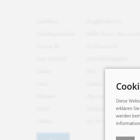
Installateur
Binggeli-wbm AG
Kontaktperson(en)
Martin Moser, Marc Grund
Strasse, Nr.
Dorfstrasse 25
PLZ, Ortschaft
3032 Hinterkappelen
Kanton
Bern
Cooki
Land
Schweiz
Webseite
http://www.sanitaer-bingge
Diese Webse
erklären Si
E-Mail
info@sanitaer-binggeli.ch
werden beim
Telefon
+41 31 909 10 00
Information