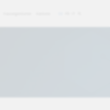
Hauseigentümer
Kantone
DE
FR
IT