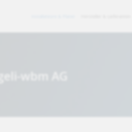
Installateure & Planer
Hersteller & Lieferanten
ggeli-wbm AG