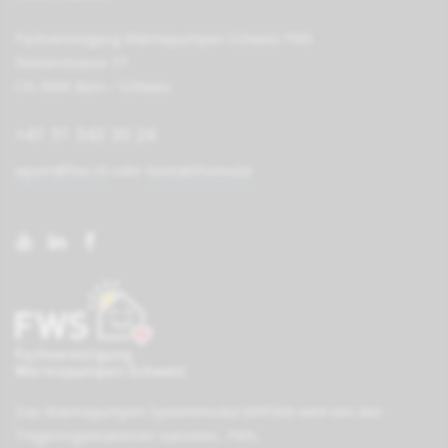
Fachvereinigung Wärmepumpen Schweiz FWS
Steinerstrasse 37
CH-3006 Bern / Schweiz
+41 31 343 30 24
wpsm@fws.ch
oder
Kontaktformular
Das Wärmepumpen-Systemmodul (WPSM) wird von den
Träger­organisationen
suissetec
,
FWS
,