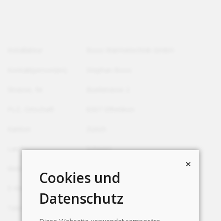
Installateur
Boos Wärmetechnik GmbH
Kontaktperson(en)
Stephan Boos
Strasse, Nr.
Büelstrasse 2
PLZ, Ortschaft
8307 Effretikon
Kanton
Zürich
Land
Schweiz
Webseite
http://www.boos-gmbh.ch
Cookies und
E-Mail
info@boos-gmbh.ch
Datenschutz
Telefon
+41 43 444 99 91