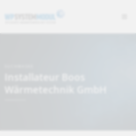
SUCHMASKE
Installateur Boos
Wärmetechnik GmbH