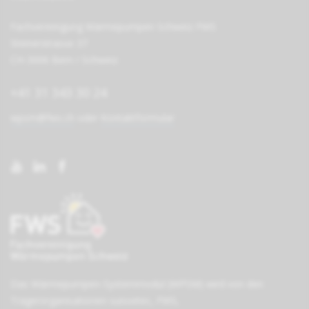
Fachvereinigung Wärmepumpen Schweiz FWS
Steinerstrasse 37
CH-3006 Bern / Schweiz
+41 31 343 30 24
wpsm@fws.ch
oder
Kontaktformular
Das Wärmepumpen-Systemmodul (WPSM) wird von den
Träger­organisationen
suissetec
,
FWS
,