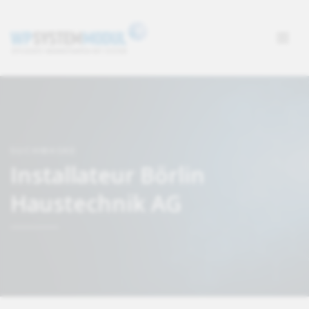
SUCHMASKE
Installateur Börlin
Haustechnik AG