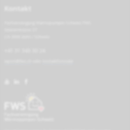
Kontakt
Fachvereinigung Wärmepumpen Schweiz FWS
Steinerstrasse 37
CH-3006 Bern / Schweiz
+41 31 343 30 24
wpsm@fws.ch
oder
Kontaktformular