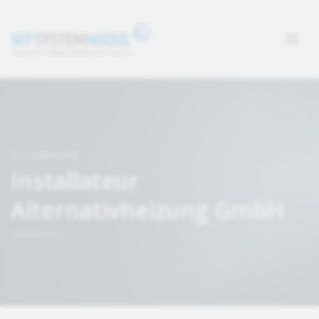
SUCHMASKE
Installateur
Alternativheizung GmbH