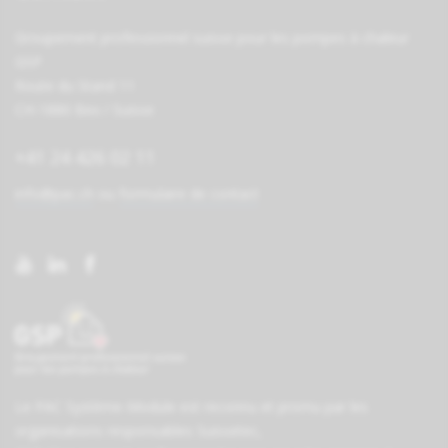
Groupement professionnel suisse pour les pompes à chaleur
GSP
Route du Stand 11
CH-1880 Bex / Suisse
+41 24 426 02 11
info@pac.ch
ou
formulaire de contact
Le PAC Système-Module est reconnu et promu par les
organisations responsables
Suissetec
,