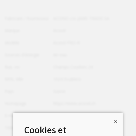
Fabricant / fournisseur
ACOND c/o JAMS TRADE SA
Marque
Acond
Modèle
Acond PRO-R
Sources d'énergie
Air-eau
Rue, no
Champs Courbes 24
NPA, Ville
1024 Ecublens
Pays
Suisse
Homepage
https://www.acond.ch
E-mail
info@acond.ch
Cookies et
Téléphone
+41 58 590 69 90