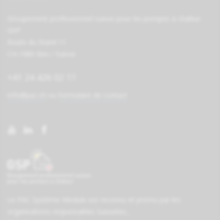
Groupement professionnel suisse pour les pompes à chaleur
GSP
Route du Stand 11
CH-1880 Bex / Suisse
+41 24 426 02 11
info@pac.ch
ou
formulaire de contact
Le PAC Système-Module est reconnu et promu par les
organisations responsables
Suissetec
,