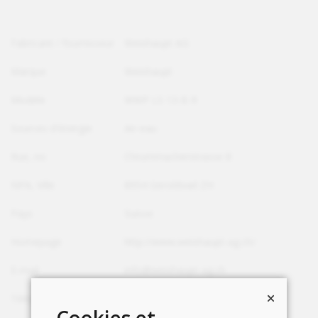
Fabricant / fournisseur
Weishaupt AG
Marque
Weishaupt
Modèle
WWP LS 13-B R
Sources d'énergie
Air-eau
Rue, no
Chrummacherstrasse 8
NPA, Ville
8954 Geroldswil ZH
Pays
Suisse
Homepage
http://www.weishaupt-ag.ch/
E-mail
info@weishaupt-ag.ch
Téléphone
+41 44 749 29 29
Cookies et