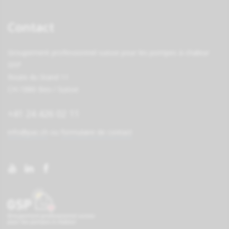
Contact
Groupement professionnel suisse pour les pompes à chaleur
GSP
Route du Stand 11
CH-1880 Bex / Suisse
+41 24 426 02 11
info@pac.ch
ou
formulaire de contact