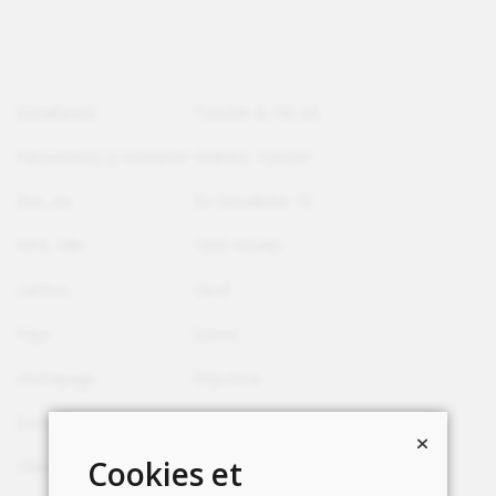
Installateur
Tuscher & Fils SA
Personne(s) à contacter
Matheo Tuscher
Rue, no
En Novallette 16
NPA, Ville
1845 Noville
Canton
Vaud
Pays
Suisse
Homepage
http://n/a
E-mail
tuscheretfils@gmail.com
Cookies et
Téléphone
+41 79 460 86 71