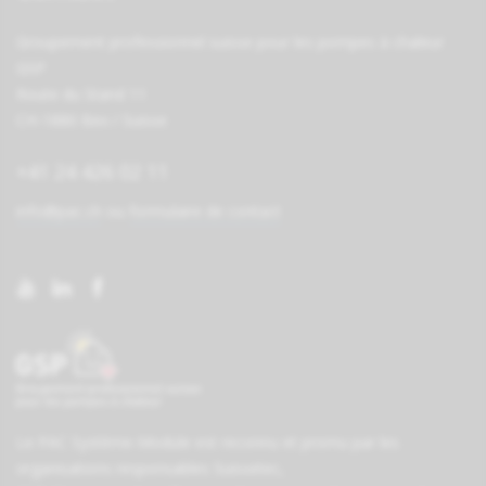
Groupement professionnel suisse pour les pompes à chaleur
GSP
Route du Stand 11
CH-1880 Bex / Suisse
+41 24 426 02 11
info@pac.ch
ou
formulaire de contact
Le PAC Système-Module est reconnu et promu par les
organisations responsables
Suissetec
,