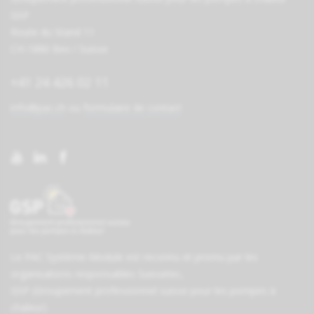
GSP
Route du Stand 11
CH-1880 Bex / Suisse
+41 24 426 02 11
info@pac.ch
ou
formulaire de contact
Le PAC Système-Module est reconnu et promu par les
organisations responsables
Suissetec
,
GSP (Groupement professionnel suisse pour les pompes à
chaleur)