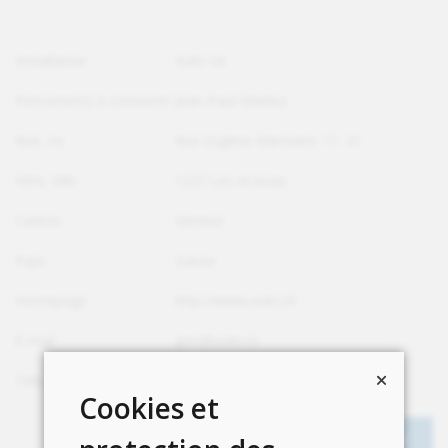
Installateur
Vulin SA
Personne(s) à contacter
Jean-Paul Mariluz
Rue, no
Rue Eugène Marziano 17- 21
NPA, Ville
1227 Les Acacias
Canton
Genève
Pays
Suisse
Homepage
http://www.vulin.ch
E-mail
jpm@vulin.ch
Téléphone
+41 22 308 15 25
Cookies et