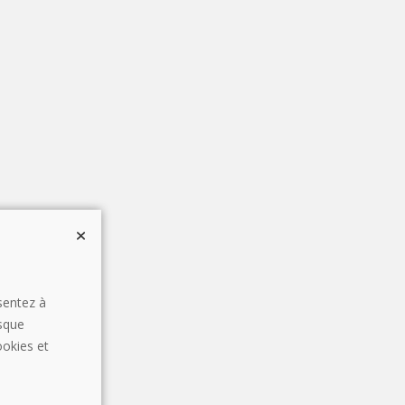
sentez à
rsque
ookies et