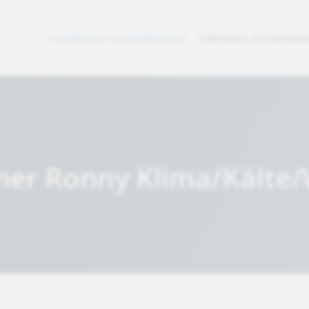
Installateurs et planificateurs
Fabricants et fourniss
dmer Ronny Klima/Käl