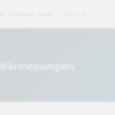
eurs
Propriétaires
Cantons
FR
DE
IT
te/Wärmepumpen