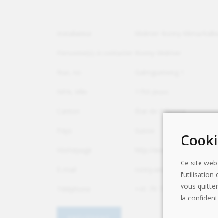
Installateur
Widmer Ronny Klima/Käl
Personne(s) à contacter
Ronny Widmer
Rue, no
Galmguetweg 1
NPA, Ville
1793 Jeuss
Canton
État de Fribourg
Pays
Suisse
Cooki
Homepage
http://www.widmer-ronny.
Ce site web
E-mail
ronny.widmer1991@hotma
l'utilisati
vous quitte
Téléphone
+41 79 754 02 24
la confidenti