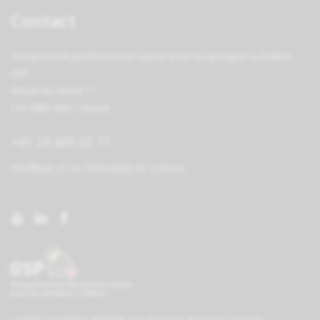
Contact
Groupement professionnel suisse pour les pompes à chaleur
GSP
Route du Stand 11
CH-1880 Bex / Suisse
+41 24 426 02 11
info@pac.ch
ou
formulaire de contact
Le PAC Système-Module est reconnu et promu par les