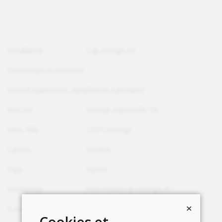
Installateur
Cap Energie SA
Personne(s) à contacter
Bouzid Bakhouche, Abdelfettah Safieddine
Rue, no
Avenue Industrielle 14
NPA, Ville
1227 Carouge
Canton
Genève
Pays
Suisse
Homepage
http://www.cap-energie.ch
E-mail
info@cap-energie.ch