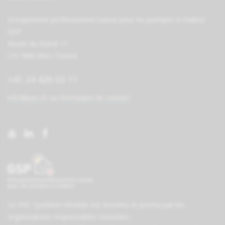
Groupement professionnel suisse pour les pompes à chaleur
GSP
Route du Stand 11
CH-1880 Bex / Suisse
+41 24 426 02 11
info@pac.ch
ou
formulaire de contact
Le PAC Système-Module est reconnu et promu par les
organisations responsables
Suissetec
,