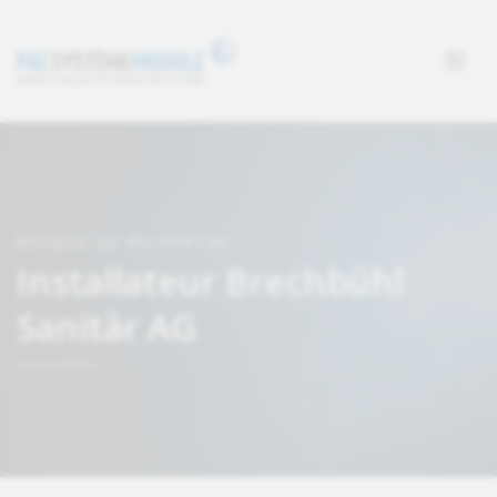
MASQUE DE RECHERCHE
Installateur Brechbühl
Sanitär AG