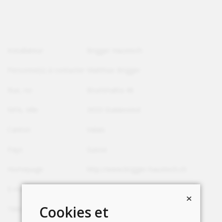
Installateur
Brigger Haustech
Personne(s) à contacter
Matthias Brigger
Rue, no
Brummatta 46
NPA, Ville
3933 Staldenried
Canton
Valais
Pays
Suisse
Homepage
http://www.brigger-haustech.ch
E-mail
matthias@brigger-haustech.ch
Cookies et
Téléphone
+41 78 714 42 04