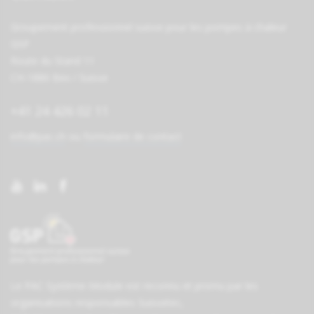
Groupement professionnel suisse pour les pompes à chaleur
GSP
Route du Stand 11
CH-1880 Bex / Suisse
+41 24 426 02 11
info@pac.ch
ou
formulaire de contact
Le PAC Système-Module est reconnu et promu par les
organisations responsables
Suissetec
,