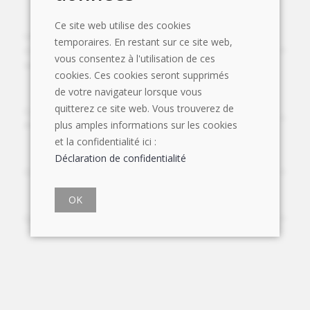
Ce site web utilise des cookies
Un PAC système-module était convenu dans le
temporaires. En restant sur ce site web,
contrat d’entrepreneur ou dans l’offre. Je ne suis pas
vous consentez à l'utilisation de ces
satisfait de l’exécution. Comment dois-je procéder?
cookies. Ces cookies seront supprimés
de votre navigateur lorsque vous
quitterez ce site web. Vous trouverez de
Comment l’assurance-qualité est-elle assurée avec le
plus amples informations sur les cookies
PAC système-module?
et la confidentialité ici :
Déclaration de confidentialité
Où trouver des informations complémentaires?
OK
Qui peut me conseiller?