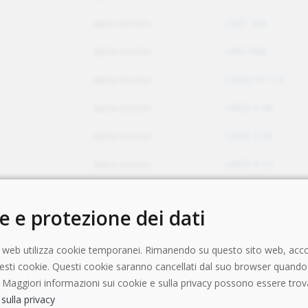
alpha innotec
LWD 70A
alpha innotec
LWD 90A
alpha innotec
LWDV 91-1/3
alpha innotec
LWSE-V 06
alpha innotec
LWSE-V 09
alpha innotec
LWSE-V 13
alpha innotec
LWSE-V 19
e e protezione dei dati
alpha innotec
LWV 122R3
alpha innotec
LWV 82R1/3
 web utilizza cookie temporanei. Rimanendo su questo sito web, acc
questi cookie. Questi cookie saranno cancellati dal suo browser quando
alpha innotec
NP-AW 20-08
 Maggiori informazioni sui cookie e sulla privacy possono essere trov
sulla privacy
alpha innotec
NP-AW 20-12