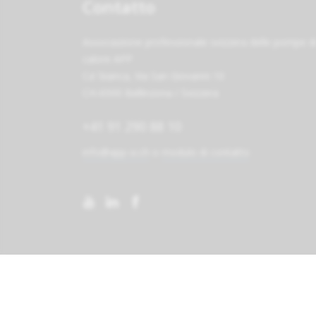
Contatto
Associazione professionale svizzera delle pompe d
calore APP
Ca' bianca, Via San Giovanni 10
CH-6500 Bellinzona / Svizzera
+41 91 290 88 10
info@app-si.ch
o
modulo di contatto