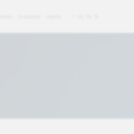
rnitori
Proprietari
Cantoni
IT
DE
FR