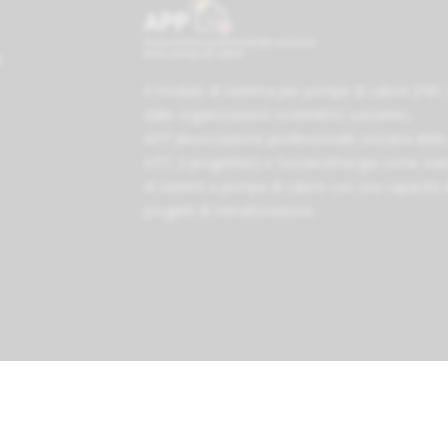
i
Il modulo di sistema per pompe di calore (PdC
dalle organizzazioni sostenitrici
suissetec
,
APP (Associazione professionale svizzera delle
SITC (I progettisti)
e
SvizzeraEnergia
come stand
di sistemi a pompa di calore con una capacità di
progetti di ristrutturazione.
© 2026 Tutti i diritti riservati. Swiss Made Website by
Blowfish AG