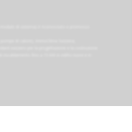
-modulo di sistema) è riconosciuto e promosso
 pompe di calore)
,
ImmoClima Svizzera
,
ard svizzero per la progettazione e la costruzione
 riscaldamento fino a 15 kW in edifici nuovi e in