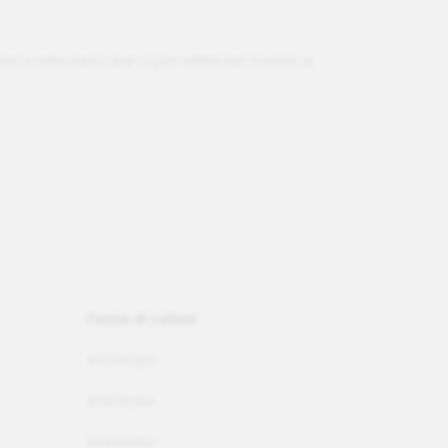
icerca nella banca dati si può effettuare in base al
Fonte di calore
aria/acqua
aria/acqua
aria/acqua