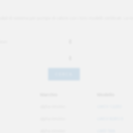
oduli di sistema per pompe di calore con i loro modelli certificati. La r
Marchio
Modello
alpha innotec
LWCV 122R3
alpha innotec
LWCV 82R1/3
alpha innotec
LWD 50A