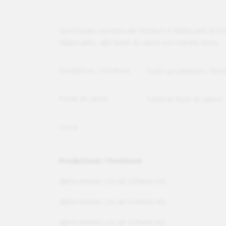
Qui trovate una lista dei fornitori e fabbricanti di m
fabbricante, alla fonte di calore e/o tramite testo.
Produttore / fornitore
Fonte di calore
Cerca
Produttore / fornitore
alpha innotec c/o ait Schweiz AG
alpha innotec c/o ait Schweiz AG
alpha innotec c/o ait Schweiz AG