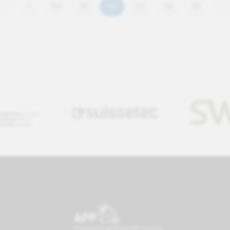
1
54
55
56
57
58
63