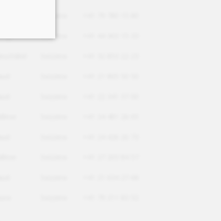
aud
Svizzera
+41 79 780 15 80
urigo
Svizzera
+41 44 363 15 33
euchâtel
Svizzera
+41 32 853 22 23
aud
Svizzera
+41 21 805 50 50
aud
Svizzera
+41 22 341 37 00
allese
Svizzera
+41 24 481 26 65
aud
Svizzera
+41 24 426 20 73
allese
Svizzera
+41 27 203 84 57
aud
Svizzera
+41 21 634 27 68
iura
Svizzera
+41 79 211 83 52