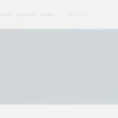
rnitori
Proprietari
Cantoni
IT
DE
FR