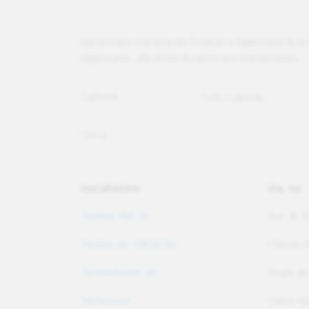
Qui trovate una lista dei fornitori e fabbricanti di m
fabbricante, alla fonte di calore e/o tramite testo.
Cantone
Cerca
Installatore
Via, no
Technic 360 SA
Rue de B
Technic Air CVCSE SA
Chemin d
Technichome SA
Route de
Technicool
Chem. de