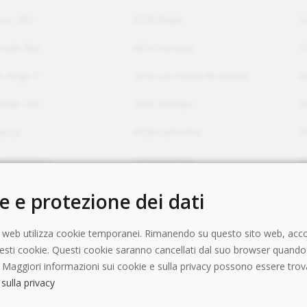
asse 163
9230 Flawil
S
onale 36A
6814 Lamone
T
is Roge 3
2316 Les Ponts-de-Martel
N
onale 142
7605 Stampa
G
a 2a
6528 Camorino
T
 sécheron 2
1964 Conthey
V
e la Mousse
1226 Thônex
G
e e protezione dei dati
gasse 9
5304 Endingen
A
 web utilizza cookie temporanei. Rimanendo su questo sito web, acc
Platanes 31
1752 Villars-sur-Glâne
F
questi cookie. Questi cookie saranno cancellati dal suo browser quando
 Maggiori informazioni sui cookie e sulla privacy possono essere trov
strasse 2a
9205 Waldkirch
S
sulla privacy
strasse 4
6285 Hitzkirch
L