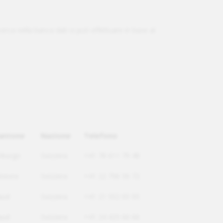
icerca nella banca dati si può effettuare in base al
antone
Nazione
Telefono
riburgo
Svizzera
+41 78 611 79 48
inevra
Svizzera
+41 22 796 56 72
aud
Svizzera
+41 21 552 65 95
aud
Svizzera
+41 24 425 66 66