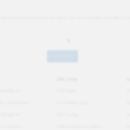
oduli di sistema per pompe di calore con i loro modelli certificati. La r
CAP, Città
C
attentin 21
1630 Bulle
F
es Clochetons 1
1213 Petit-Lancy
G
 Denges 8
1027 Lonay
V
 la chèvre 6
1400 Yverdon-les-Bains
V