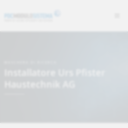
MASCHERA DI RICERCA
Installatore Urs Pfister
Haustechnik AG