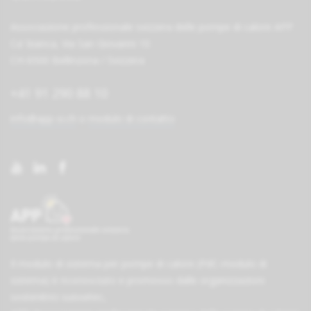
Associazione professionale svizzera delle pompe di calore APP
Ca' bianca, Via San Giovanni 10
CH-6500 Bellinzona / Svizzera
+41 91 290 88 10
info@app-si.ch
o
modulo di contatto
Il modulo di sistema per pompe di calore (PdC-modulo di
sistema) è riconosciuto e promosso dalle organizzazioni
sostenitrici
suissetec
,