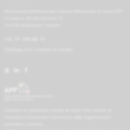
Associazione professionale svizzera delle pompe di calore APP
Ca' bianca, Via San Giovanni 10
CH-6500 Bellinzona / Svizzera
+41 91 290 88 10
info@app-si.ch
o
modulo di contatto
Il modulo di sistema per pompe di calore (PdC-modulo di
sistema) è riconosciuto e promosso dalle organizzazioni
sostenitrici
suissetec
,