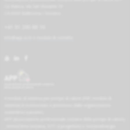
Ca' bianca, Via San Giovanni 10
CH-6500 Bellinzona / Svizzera
+41 91 290 88 10
info@app-si.ch
o
modulo di contatto
Il modulo di sistema per pompe di calore (PdC-modulo di
sistema) è riconosciuto e promosso dalle organizzazioni
sostenitrici
suissetec
,
APP (Associazione professionale svizzera delle pompe di calore)
,
ImmoClima Svizzera
,
SITC (I progettisti)
e
SvizzeraEnergia