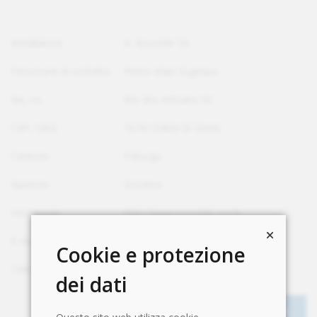
Installatore
A. Rosselet SA
Persona/e di contatto
Pierre-Alain Sugnaux
Via, no
Rte des Artisans 50
CAP, Città
1618 Châtel-St-Denis
Cantone
Friburgo
Nazione
Svizzera
Homepage
http://www.rosselet-sa.ch
E-mail
pa.sugnaux@rosselet-sa.ch
Cookie e protezione
Telefono
+41 21 948 76 05
dei dati