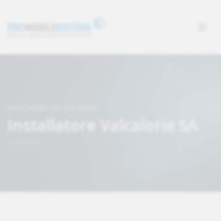
MASCHERA DI RICERCA
Installatore Valcalorie SA