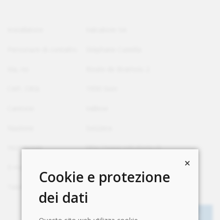
Installatore
Valcalorie SA
Persona/e di contatto
Stéphane Castéla
Via, no
Route de Bramois 2
CAP, Città
1950 Sion
Cantone
Vallese
Nazione
Svizzera
Homepage
http://www.valcalorie.ch
E-mail
stephane.castela@valcalorie.ch
Cookie e protezione
Telefono
+41 27 203 35 14
dei dati