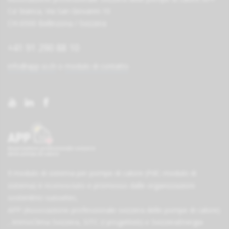
Ca' bianca, Via San Giovanni 10
CH-6500 Bellinzona / Svizzera
+41 91 290 88 10
info@app-si.ch
o
modulo di contatto
Il modulo di sistema per pompe di calore (PdC-modulo di
sistema) è riconosciuto e promosso dalle organizzazioni
sostenitrici
suissetec
,
APP (Associazione professionale svizzera delle pompe di calore)
,
ImmoClima Svizzera
,
SITC (I progettisti)
e
SvizzeraEnergia