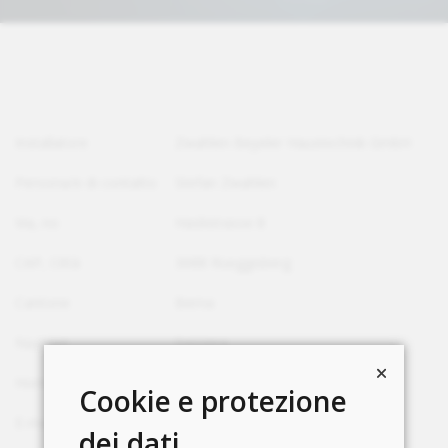
Installatore
Zwahlen Beyeler Haustechnik GmbH
Persona/e di contatto
Stefan Zwahlen
Via, no
Haslistrasse 8
CAP, Città
3088 Rüeggisberg
Cantone
Berna
Nazione
Svizzera
Homepage
http://www.zwahlen-beyeler.ch
Cookie e protezione
E-mail
info@zwahlen-beyeler.ch
dei dati