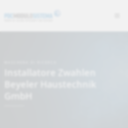
MASCHERA DI RICERCA
Installatore Zwahlen
Beyeler Haustechnik
GmbH