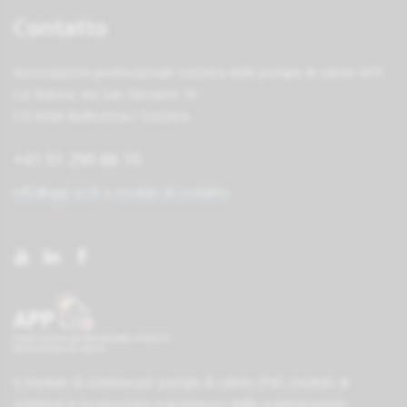
Contatto
Associazione professionale svizzera delle pompe di calore APP
Ca' bianca, Via San Giovanni 10
CH-6500 Bellinzona / Svizzera
+41 91 290 88 10
info@app-si.ch
o
modulo di contatto
Il modulo di sistema per pompe di calore (PdC-modulo di
sistema) è riconosciuto e promosso dalle organizzazioni