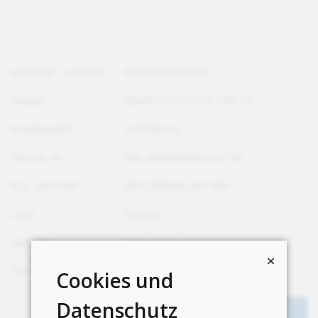
Hersteller / Lieferant
Wolf (Schweiz) AG
Modell
ADAPT 0312-K3 HT / HK 1F
Energiequelle
Luft/Wasser
Strasse, Nr.
Alte Oberfelderstrasse 59
PLZ, Ortschaft
8910 Affoltern am Albis
Land
Schweiz
Webseite
https://www.wolf-klimatechnik.ch/
Telefon
+41 43 500 48 00
Cookies und
Datenschutz