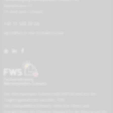
Steinerstrasse 37
CH-3006 Bern / Schweiz
+41 31 343 30 24
wpsm@fws.ch
oder
Kontaktformular
Das Wärmepumpen-Systemmodul (WPSM) wird von den
Träger­organisationen
suissetec
,
FWS
,
GKS (Gebäudeklima Schweiz)
,
SWKI (Die Planer)
und
EnergieSchweiz
als Schweizer Standard für die Planung und den